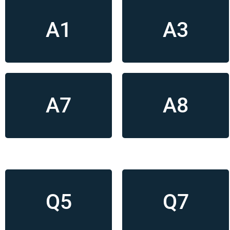
A1
A3
A7
A8
Q5
Q7