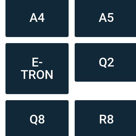
A4
A5
E-
Q2
TRON
Q8
R8