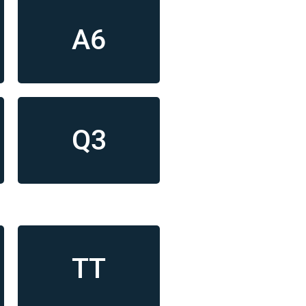
A6
Q3
TT