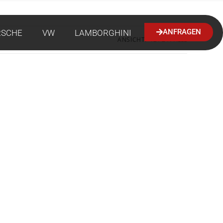
ANFRAGEN
RSCHE
VW
LAMBORGHINI
ANSICHT:
12
24
ALLE