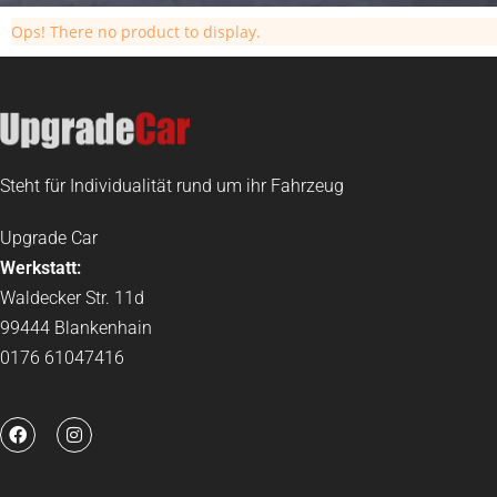
Ops! There no product to display.
Steht für Individualität rund um ihr Fahrzeug
Upgrade Car
Werkstatt:
Waldecker Str. 11d
99444 Blankenhain
0176 61047416