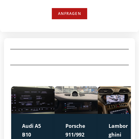
ANFRAGEN
Audi A5
Porsche
Lambor
B10
911/992
ghini