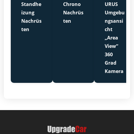
Standhe
Chrono
URUS
izung
Nachrüs
Umgebu
Nachrüs
ten
ngsansi
ten
cht
„Area
View“
360
Grad
Kamera