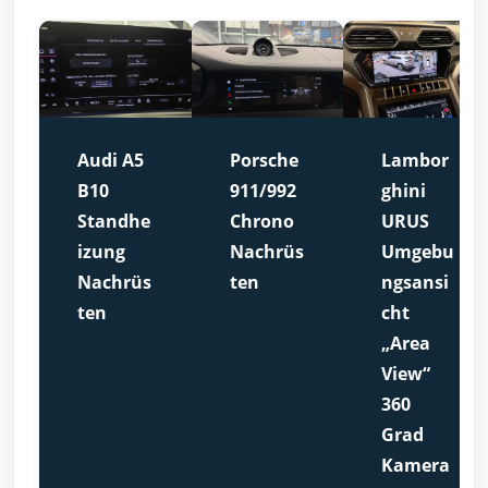
Audi A5
Porsche
Lambor
B10
911/992
ghini
Standhe
Chrono
URUS
izung
Nachrüs
Umgebu
Nachrüs
ten
ngsansi
ten
cht
„Area
View“
360
Grad
Kamera