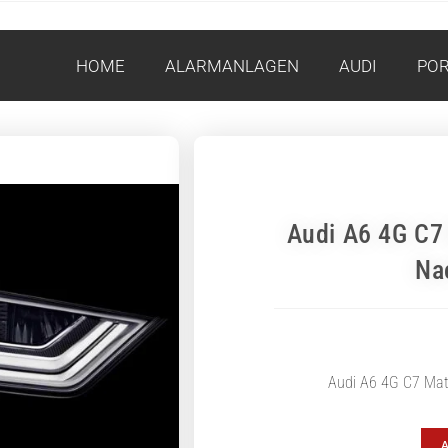
HOME
ALARMANLAGEN
AUDI
PO
Audi A6 4G C7
Na
Audi A6 4G C7 Mat