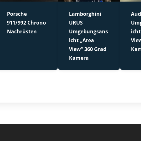
Porsche
Lamborghini
Aud
911/992 Chrono
URUS
Umg
Nachrüsten
Umgebungsans
icht
icht „Area
Vie
View“ 360 Grad
Kam
Kamera