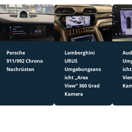
Porsche
Lamborghini
Aud
911/992 Chrono
URUS
Umg
Nachrüsten
Umgebungsans
icht
icht „Area
Vie
View“ 360 Grad
Kam
Kamera