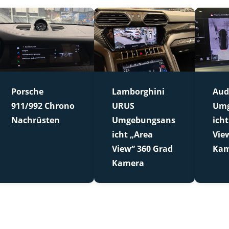
Porsche
Lamborghini
Aud
911/992 Chrono
URUS
Umg
Nachrüsten
Umgebungsans
icht
icht „Area
Vie
View“ 360 Grad
Kam
Kamera