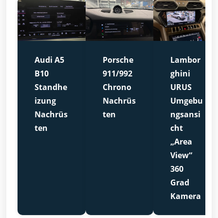
Audi A5
Porsche
Lambor
B10
911/992
ghini
Standhe
Chrono
URUS
izung
Nachrüs
Umgebu
Nachrüs
ten
ngsansi
ten
cht
„Area
View“
360
Grad
Kamera