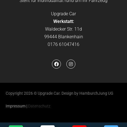
Steht für Individualität rund um ihr Fahrzeug
Upgrade Car
Werkstatt:
Waldecker Str. 11d
99444 Blankenhain
0176 61047416
Copyright 2026 © Upgrade Car. Design by HamburchJung UG
Impressum
|
Datenschutz