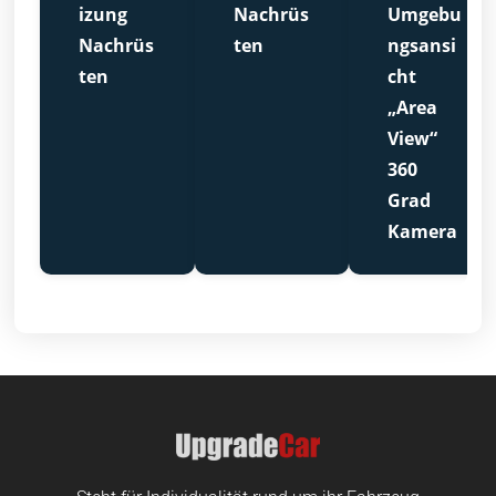
izung
Nachrüs
Umgebu
Nachrüs
ten
ngsansi
ten
cht
„Area
View“
360
Grad
Kamera