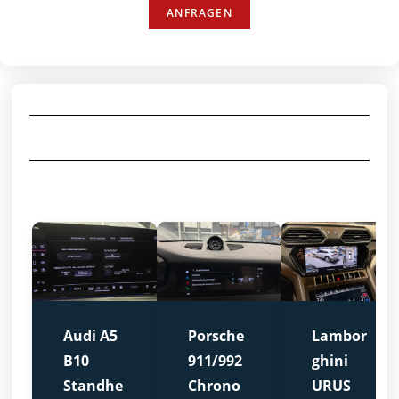
ANFRAGEN
Audi A5
Porsche
Lambor
B10
911/992
ghini
Standhe
Chrono
URUS