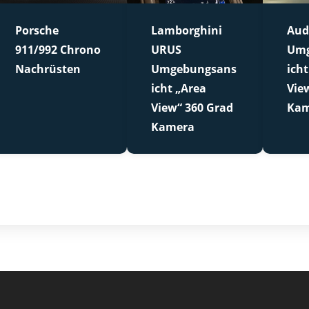
Porsche
Lamborghini
Aud
911/992 Chrono
URUS
Umg
Nachrüsten
Umgebungsans
icht
icht „Area
Vie
View“ 360 Grad
Kam
Kamera