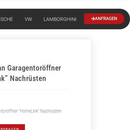
ANFRAGEN
RSCHE
VW
LAMBORGHINI
an Garagentoröffner
k” Nachrüsten
toröffner “HomeLink” Nachrüsten
ANFRAGEN