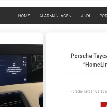
HOME
ALARMANLAGEN
AUDI
PO
Porsche Tayc
“HomeLin
Porsche Taycan Garagen