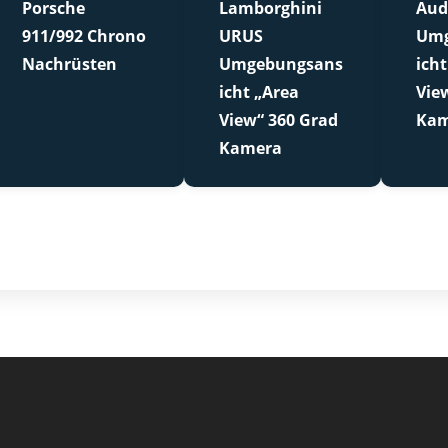
Porsche
Lamborghini
Aud
911/992 Chrono
URUS
Umg
Nachrüsten
Umgebungsans
icht
icht „Area
Vie
View“ 360 Grad
Kam
Kamera