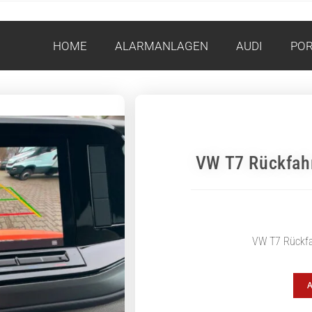
HOME
ALARMANLAGEN
AUDI
PO
VW T7 Rückfah
VW T7 Rückf